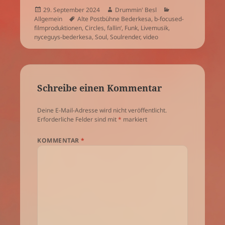
Veröffentlicht
Autor
Kategorien
29. September 2024
Drummin' Besl
am
Schlagwörter
Allgemein
Alte Postbühne Bederkesa
,
b-focused-
filmproduktionen
,
Circles
,
fallin‘
,
Funk
,
Livemusik
,
nyceguys-bederkesa
,
Soul
,
Soulrender
,
video
Schreibe einen Kommentar
Deine E-Mail-Adresse wird nicht veröffentlicht.
Erforderliche Felder sind mit
*
markiert
KOMMENTAR
*