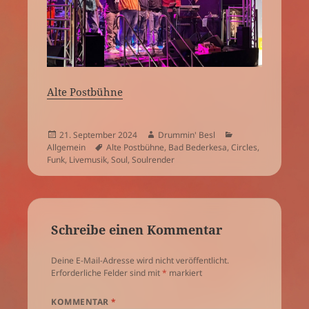
Alte Postbühne
Veröffentlicht
Autor
Kategorien
21. September 2024
Drummin' Besl
am
Schlagwörter
Allgemein
Alte Postbühne
,
Bad Bederkesa
,
Circles
,
Funk
,
Livemusik
,
Soul
,
Soulrender
Schreibe einen Kommentar
Deine E-Mail-Adresse wird nicht veröffentlicht.
Erforderliche Felder sind mit
*
markiert
KOMMENTAR
*