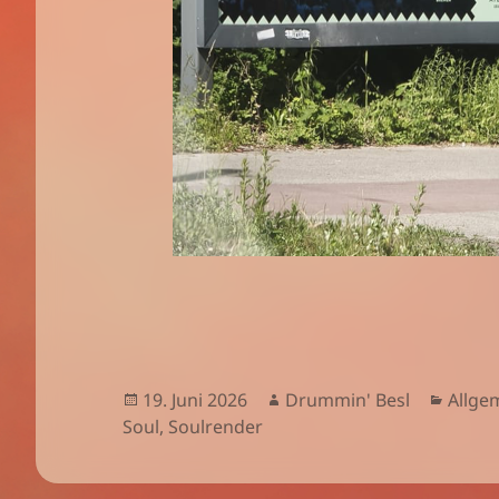
Veröffentlicht
Autor
Kateg
19. Juni 2026
Drummin' Besl
Allge
am
Soul
,
Soulrender