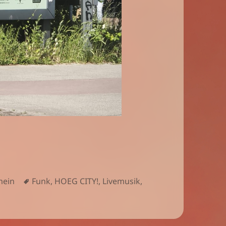
orien
Schlagwörter
mein
Funk
,
HOEG CITY!
,
Livemusik
,