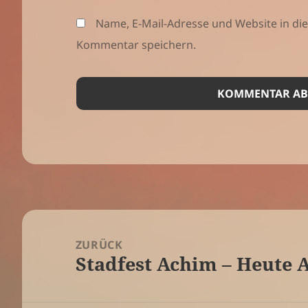
Name, E-Mail-Adresse und Website in d
Kommentar speichern.
Beitragsnavigation
ZURÜCK
Stadfest Achim – Heute 
Vorheriger
Beitrag: