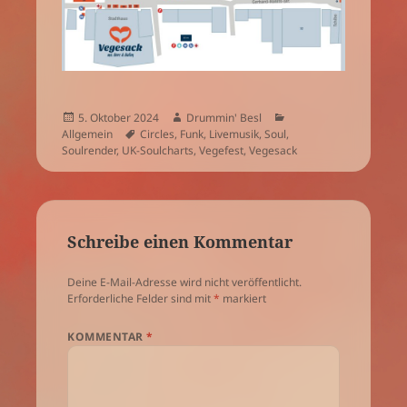
Veröffentlicht
Autor
Kategorien
5. Oktober 2024
Drummin' Besl
am
Schlagwörter
Allgemein
Circles
,
Funk
,
Livemusik
,
Soul
,
Soulrender
,
UK-Soulcharts
,
Vegefest
,
Vegesack
Schreibe einen Kommentar
Deine E-Mail-Adresse wird nicht veröffentlicht.
Erforderliche Felder sind mit
*
markiert
KOMMENTAR
*