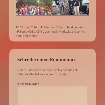
Veröffentlicht
Autor
Kategorien
21. Juni 2026
Drummin' Besl
Allgemein
am
Schlagwörter
Funk
,
HOEG CITY!
,
Livemusik
,
Marktplatz
,
Open Air
,
Soul
,
Soulrender
Schreibe einen Kommentar
Deine E-Mail-Adresse wird nicht veröffentlicht.
Erforderliche Felder sind mit
*
markiert
KOMMENTAR
*