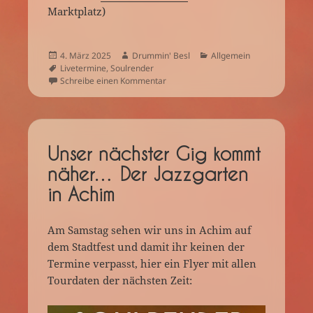
Marktplatz)
Veröffentlicht
Autor
Kategorien
4. März 2025
Drummin' Besl
Allgemein
am
Schlagwörter
Livetermine
,
Soulrender
zu Das Booking läuft an… :-)
Schreibe einen Kommentar
Unser nächster Gig kommt
näher… Der Jazzgarten
in Achim
Am Samstag sehen wir uns in Achim auf
dem Stadtfest und damit ihr keinen der
Termine verpasst, hier ein Flyer mit allen
Tourdaten der nächsten Zeit: