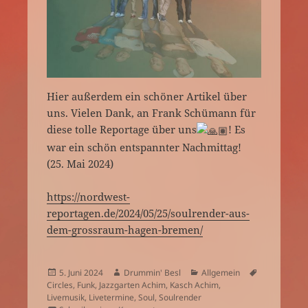
Hier außerdem ein schöner Artikel über
uns. Vielen Dank, an Frank Schümann für
diese tolle Reportage über uns
! Es
war ein schön entspannter Nachmittag!
(25. Mai 2024)
https://nordwest-
reportagen.de/2024/05/25/soulrender-aus-
dem-grossraum-hagen-bremen/
Veröffentlicht
Autor
Kategorien
Schlagwörte
5. Juni 2024
Drummin' Besl
Allgemein
am
Circles
,
Funk
,
Jazzgarten Achim
,
Kasch Achim
,
Livemusik
,
Livetermine
,
Soul
,
Soulrender