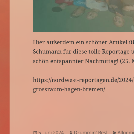
Hier außerdem ein schöner Artikel ü
Schümann für diese tolle Reportage 
schön entspannter Nachmittag! (25. 
https://nordwest-reportagen.de/2024
grossraum-hagen-bremen/
Veröffentlicht
Autor
Katego
5. Juni 2024
Drummin' Besl
Allgem