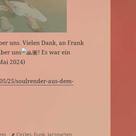
ber uns. Vielen Dank, an Frank
über uns
! Es war ein
Mai 2024)
/05/25/soulrender-aus-dem-
rien
Schlagwörter
ein
Circles
,
Funk
,
Jazzgarten