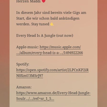
Herzen Maddi
In diesem Jahr sind bereits viele Gigs am
Start, die wir schon bald ankündigen
werden. Stay tuned
Every Head Is A Jungle (out now)
Apple-music:
https://music.apple.com/
…/album/every-head-is-a-…/1494922266
Spotify:
https://open.spotify.com/artist/2LPCnKP2iR
N0XmU3MSrJ97
Amazon:
https://www.amazon.de/Every-Head-Jungle-
Soulr…/…/ref=sr_1_5…