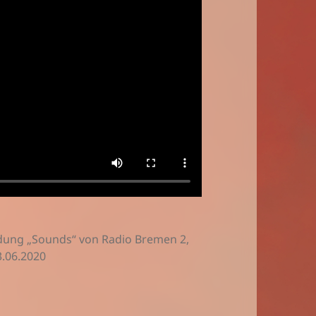
dung „Sounds“ von Radio Bremen 2,
.06.2020