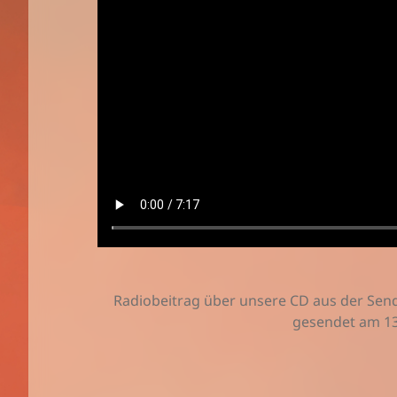
Radiobeitrag über unsere CD aus der Sen
gesendet am 13