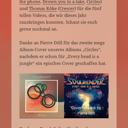
the phone
,
Drown you in a lake
,
Circles
)
und
Thomas Köke
(
Crescer
) für die fünf
tollen Videos, die wir dieses Jahr
rausbringen konnten. Schaut sie euch
gerne nochmal an.
Danke an Pierre Döll für das zweite mega
Album-Cover unseres Albums „Circles“,
nachdem er schon für „Every head is a
jungle“ ein episches Cover geschaffen hat.
Cover-Artwork by
Pierre Döll