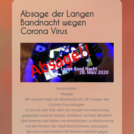
Absage der Langen
Bandnacht wegen
Corona Virus
Veranstalter:
Absage!
Wir müssen leider die Bandnacht am 28.3 wegen des
Corona Virus absagen.
Es tut uns sehr leid, aber wir müssen Verantwortung
gegenüber unseren Gästen, Publikum und den Musikern
übernehmen und haben uns entschlossen, in Abstimmung
mit den Ämtern der Stadt Bremerhaven, abzusagen.
Die schon erworbenen VVK können natürlich gegen