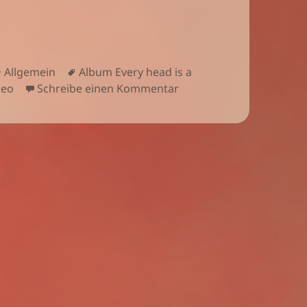
Kategorien
Schlagwörter
Allgemein
Album Every head is a
zu Soulrender – Not so l
deo
Schreibe einen Kommentar