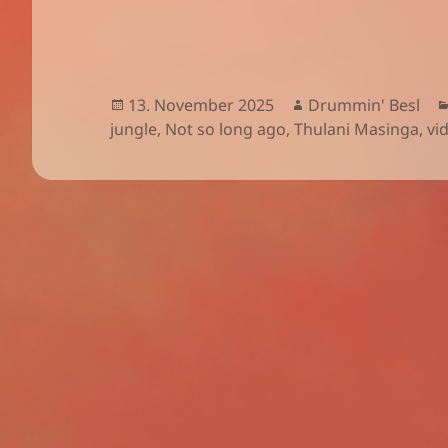
Veröffentlicht
Autor
13. November 2025
Drummin' Besl
am
jungle
,
Not so long ago
,
Thulani Masinga
,
vi