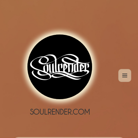
MENÜ
UND
WIDGETS
SOULRENDER.COM