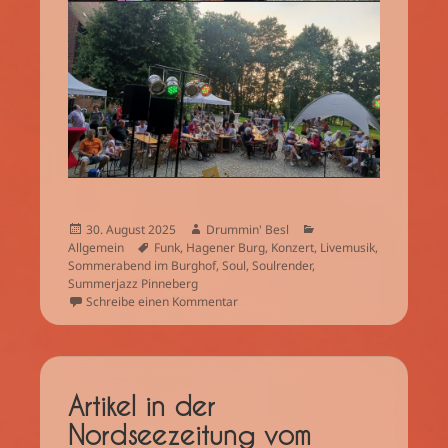
Veröffentlicht
Autor
Kategorien
30. August 2025
Drummin' Besl
am
Schlagwörter
Allgemein
Funk
,
Hagener Burg
,
Konzert
,
Livemusik
,
Sommerabend im Burghof
,
Soul
,
Soulrender
,
Summerjazz Pinneberg
zu Ein paar Bilder vom Auftritt in Pi
Schreibe einen Kommentar
Artikel in der
Nordseezeitung vom