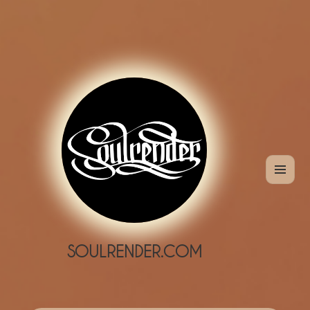
MENÜ
UND
WIDGETS
SOULRENDER.COM