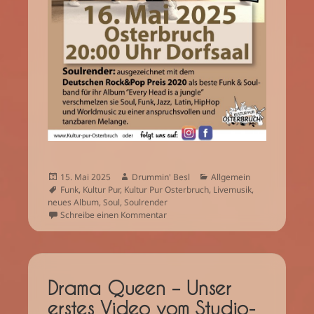
Veröffentlicht
Autor
Kategorien
15. Mai 2025
Drummin' Besl
Allgemein
am
Schlagwörter
Funk
,
Kultur Pur
,
Kultur Pur Osterbruch
,
Livemusik
,
neues Album
,
Soul
,
Soulrender
zu Bis morgen in Osterbruch…
Schreibe einen Kommentar
Drama Queen – Unser
erstes Video vom Studio-