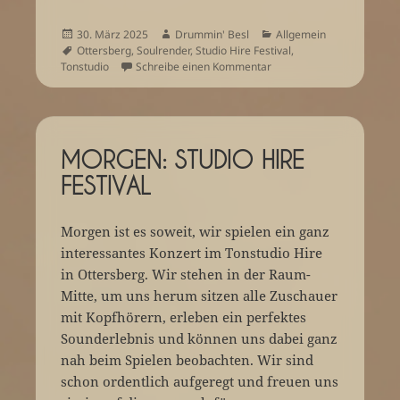
Veröffentlicht
Autor
Kategorien
30. März 2025
Drummin' Besl
Allgemein
am
Schlagwörter
Ottersberg
,
Soulrender
,
Studio Hire Festival
,
zu Was für ein toller Aben
Tonstudio
Schreibe einen Kommentar
MORGEN: STUDIO HIRE
FESTIVAL
Morgen ist es soweit, wir spielen ein ganz
interessantes Konzert im Tonstudio Hire
in Ottersberg. Wir stehen in der Raum-
Mitte, um uns herum sitzen alle Zuschauer
mit Kopfhörern, erleben ein perfektes
Sounderlebnis und können uns dabei ganz
nah beim Spielen beobachten. Wir sind
schon ordentlich aufgeregt und freuen uns