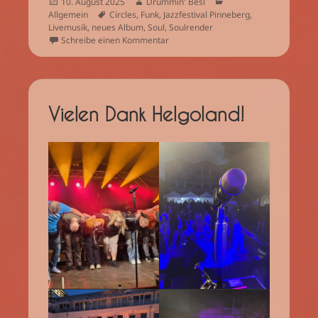
Veröffentlicht
Autor
Kategorien
10. August 2025
Drummin' Besl
am
Schlagwörter
Allgemein
Circles
,
Funk
,
Jazzfestival Pinneberg
,
Livemusik
,
neues Album
,
Soul
,
Soulrender
zu Ein wunderbarer Abend in Pinnebe
Schreibe einen Kommentar
Vielen Dank Helgoland!