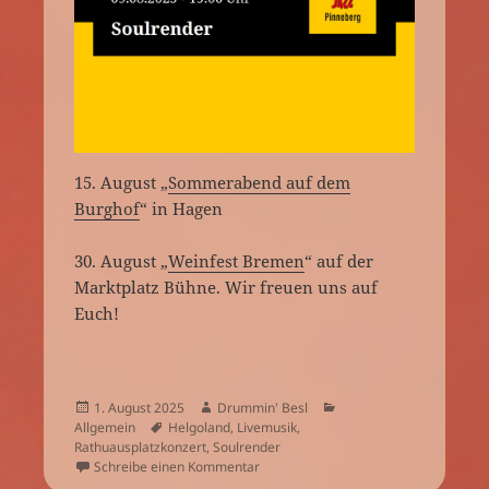
15. August „
Sommerabend auf dem
Burghof
“ in Hagen
30. August „
Weinfest Bremen
“ auf der
Marktplatz Bühne. Wir freuen uns auf
Euch!
Veröffentlicht
Autor
Kategorien
1. August 2025
Drummin' Besl
am
Schlagwörter
Allgemein
Helgoland
,
Livemusik
,
Rathuausplatzkonzert
,
Soulrender
zu Vielen Dank Helgoland!
Schreibe einen Kommentar