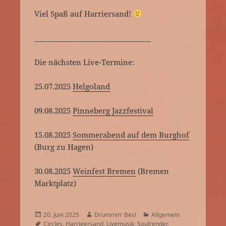
Viel Spaß auf Harriersand!
_________________________________
Die nächsten Live-Termine:
25.07.2025
Helgoland
09.08.2025
Pinneberg Jazzfestival
15.08.2025
Sommerabend auf dem Burghof
(Burg zu Hagen)
30.08.2025
Weinfest Bremen
(Bremen
Marktplatz)
Veröffentlicht
Autor
Kategorien
20. Juni 2025
Drummin' Besl
Allgemein
am
Schlagwörter
Circles
,
Harrieersand
,
Livemusik
,
Soulrender
,