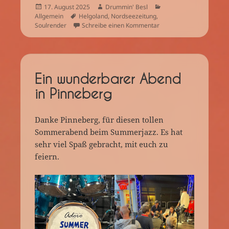
Veröffentlicht
Autor
Kategorien
17. August 2025
Drummin' Besl
am
Schlagwörter
Allgemein
Helgoland
,
Nordseezeitung
,
zu Artikel in der Nords
Soulrender
Schreibe einen Kommentar
Ein wunderbarer Abend
in Pinneberg
Danke Pinneberg, für diesen tollen
Sommerabend beim Summerjazz. Es hat
sehr viel Spaß gebracht, mit euch zu
feiern.