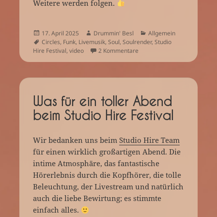
Weitere werden folgen.
Veröffentlicht
Autor
Kategorien
17. April 2025
Drummin' Besl
Allgemein
am
Schlagwörter
Circles
,
Funk
,
Livemusik
,
Soul
,
Soulrender
,
Studio
zu Drama Queen – Unser erste
Hire Festival
,
video
2 Kommentare
Was für ein toller Abend
beim Studio Hire Festival
Wir bedanken uns beim
Studio Hire Team
für einen wirklich großartigen Abend. Die
intime Atmosphäre, das fantastische
Hörerlebnis durch die Kopfhörer, die tolle
Beleuchtung, der Livestream und natürlich
auch die liebe Bewirtung; es stimmte
einfach alles.