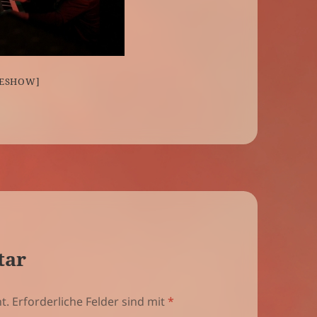
DESHOW]
tar
t.
Erforderliche Felder sind mit
*