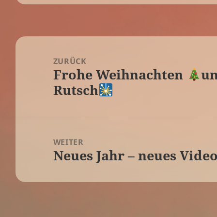
Beitragsnavigation
ZURÜCK
Frohe Weihnachten
un
Vorheriger
Rutsch
Beitrag:
WEITER
Neues Jahr – neues Vide
Nächster
Beitrag: