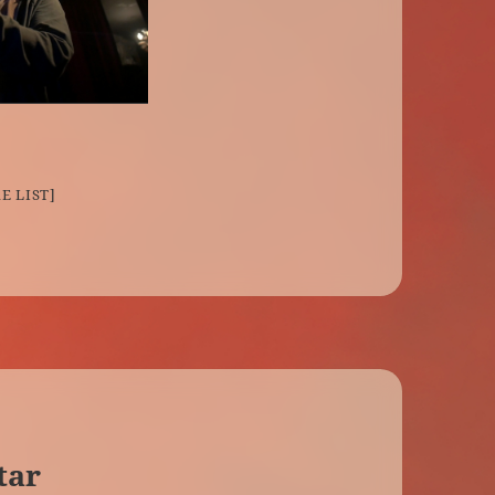
E LIST]
tar