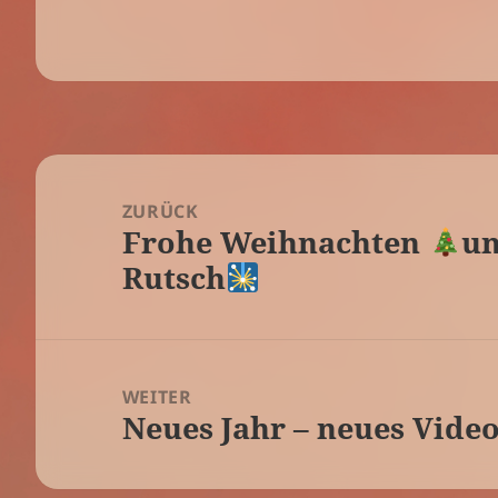
Beitragsnavigation
ZURÜCK
Frohe Weihnachten
un
Vorheriger
Rutsch
Beitrag:
WEITER
Neues Jahr – neues Vide
Nächster
Beitrag: